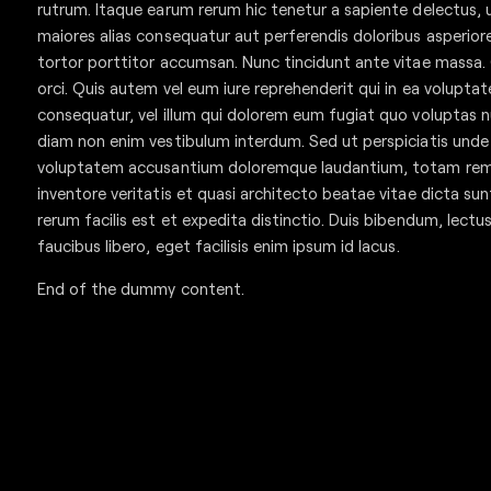
rutrum. Itaque earum rerum hic tenetur a sapiente delectus, u
maiores alias consequatur aut perferendis doloribus asperiore
tortor porttitor accumsan. Nunc tincidunt ante vitae massa.
orci. Quis autem vel eum iure reprehenderit qui in ea voluptat
consequatur, vel illum qui dolorem eum fugiat quo voluptas nu
diam non enim vestibulum interdum. Sed ut perspiciatis unde 
voluptatem accusantium doloremque laudantium, totam rem a
inventore veritatis et quasi architecto beatae vitae dicta su
rerum facilis est et expedita distinctio. Duis bibendum, lectu
faucibus libero, eget facilisis enim ipsum id lacus.
End of the dummy content.