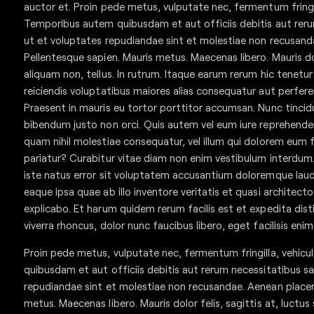
auctor et. Proin pede metus, vulputate nec, fermentum fringill
Temporibus autem quibusdam et aut officiis debitis aut rer
ut et voluptates repudiandae sint et molestiae non recusand
Pellentesque sapien. Mauris metus. Maecenas libero. Mauris dolo
aliquam non, tellus. In rutrum. Itaque earum rerum hic tenetur
reiciendis voluptatibus maiores alias consequatur aut perferen
Praesent in mauris eu tortor porttitor accumsan. Nunc tincid
bibendum justo non orci. Quis autem vel eum iure reprehenderi
quam nihil molestiae consequatur, vel illum qui dolorem eum f
pariatur? Curabitur vitae diam non enim vestibulum interdum.
iste natus error sit voluptatem accusantium doloremque la
eaque ipsa quae ab illo inventore veritatis et quasi architect
explicabo. Et harum quidem rerum facilis est et expedita dist
viverra rhoncus, dolor nunc faucibus libero, eget facilisis enim
Proin pede metus, vulputate nec, fermentum fringilla, vehicu
quibusdam et aut officiis debitis aut rerum necessitatibus s
repudiandae sint et molestiae non recusandae. Aenean placera
metus. Maecenas libero. Mauris dolor felis, sagittis at, luctus 