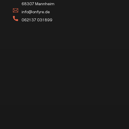
68307 Mannheim
info@onfyre.de
‪0621 37 031 899