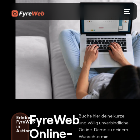
FyreWeb
Buche hier deine kurze
Erlebe
FyreWeb
und völlig unverbindliche
in
Online-
Online-Demo zu deinem
Aktion
Wunschtermin.