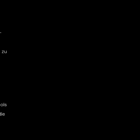
-
 zu
ols
die