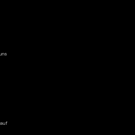
d
 uns
 auf