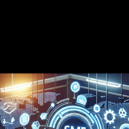
Für wen ist FyreWeb geeignet?
FyreWeb Module:
Beautybranche
FyreFunnel
FyreBot
FyreSocial
Handwerk
FyreBlog
FyreCRM
FyreListings
FyreBooking
FyreLocal
FyrePay
Einzelhandel
FyreEvent
FyreDonate
FyreLytics
Industrie
eiteren Features ansehen