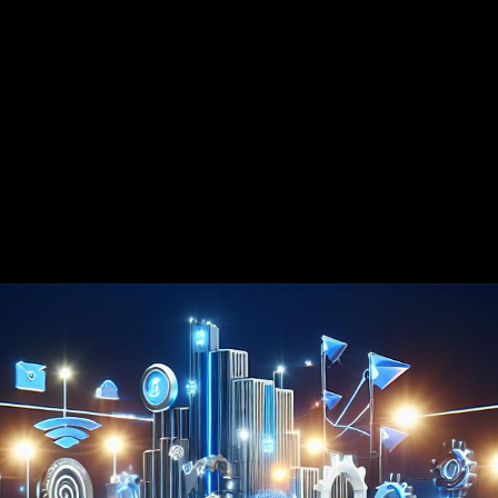
Für wen ist FyreWeb geeignet?
FyreWeb Module:
Beautybranche
FyreFunnel
FyreBot
FyreSocial
Handwerk
FyreBlog
FyreCRM
FyreListings
FyreBooking
FyreLocal
FyrePay
Einzelhandel
FyreEvent
FyreDonate
FyreLytics
Industrie
eiteren Features ansehen